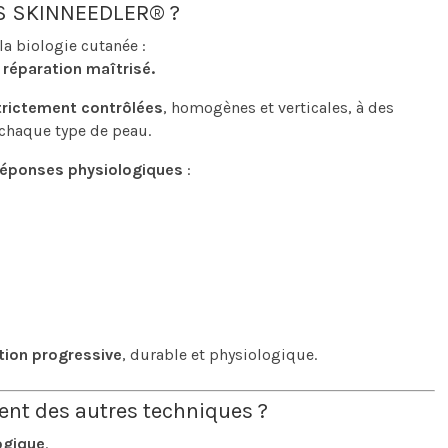
CS SKINNEEDLER® ?
a biologie cutanée :
e réparation maîtrisé.
trictement contrôlées
, homogènes et verticales, à des
chaque type de peau.
réponses physiologiques
:
tion progressive
, durable et physiologique.
ent des autres techniques ?
ogique
.