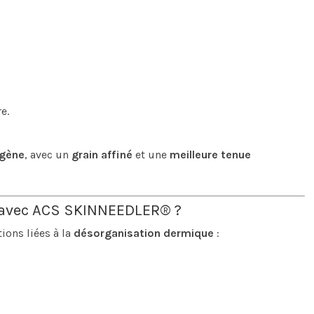
e.
gène
, avec un
grain affiné
et une
meilleure tenue
r avec ACS SKINNEEDLER® ?
ons liées à la
désorganisation dermique
: