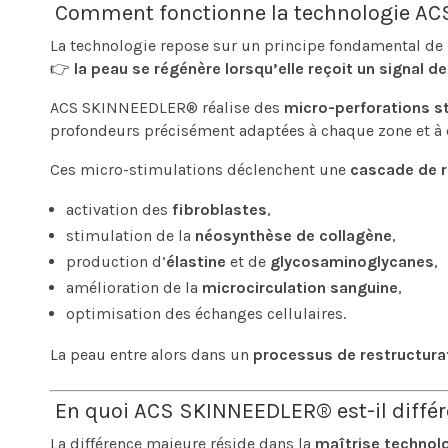
Comment fonctionne la technologie A
La technologie repose sur un principe fondamental de l
👉
la peau se régénère lorsqu’elle reçoit un signal d
ACS SKINNEEDLER® réalise des
micro-perforations s
profondeurs précisément adaptées à chaque zone et à 
Ces micro-stimulations déclenchent une
cascade de 
activation des
fibroblastes
,
stimulation de la
néosynthèse de collagène
,
production d’
élastine
et de
glycosaminoglycanes
,
amélioration de la
microcirculation sanguine
,
optimisation des échanges cellulaires.
La peau entre alors dans un
processus de restructura
En quoi ACS SKINNEEDLER® est-il différ
La différence majeure réside dans la
maîtrise technol