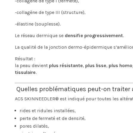
-collagène de type I (fermeté),
-collagène de type III (structure),
-élastine (souplesse).
Le réseau dermique se
densifie progressivement
.
La qualité de la jonction dermo-épidermique s’amélior
Résultat :
la peau devient
plus résistante
,
plus lisse
,
plus homo
tissulaire
.
Quelles problématiques peut-on traite
ACS SKINNEEDLER® est indiqué pour toutes les altérati
rides et ridules installées,
perte de fermeté et de densité,
pores dilatés,