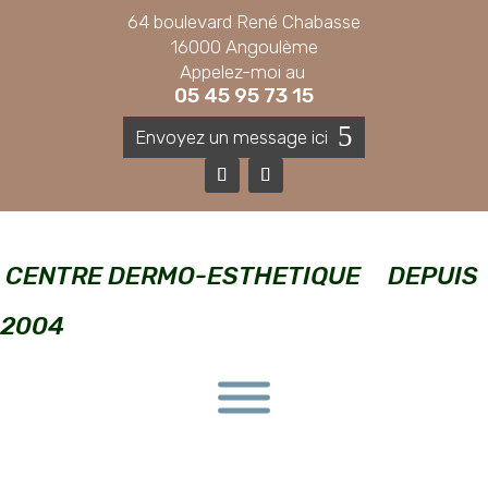
64 boulevard René Chabasse
16000 Angoulème
Appelez-moi au
05 45 95 73 15
Envoyez un message ici
CENTRE DERMO-ESTHETIQUE DEPUIS
2004